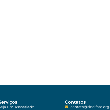
Serviços
Contatos
Seja um Assossiado
contato@sindifato.org.