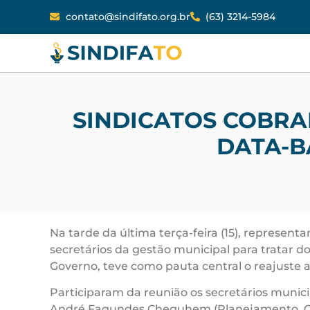
contato@sindifato.org.br
(63) 3214-5984
SINDICATOS COBRA
DATA-B
Na tarde da última terça-feira (15), represen
secretários da gestão municipal para tratar 
Governo, teve como pauta central o reajuste 
Participaram da reunião os secretários munic
André Fagundes Cheguhem (Planejamento, Orça