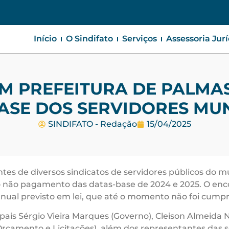
Início
O Sindifato
Serviços
Assessoria Jur
M PREFEITURA DE PALMA
ASE DOS SERVIDORES MUN
SINDIFATO - Redação
15/04/2025
tantes de diversos sindicatos de servidores públicos do
do não pagamento das datas-base de 2024 e 2025. O enco
anual previsto em lei, que até o momento não foi cumpr
ipais Sérgio Vieira Marques (Governo), Cleison Almeida
mento e Licitações), além dos representantes das seg