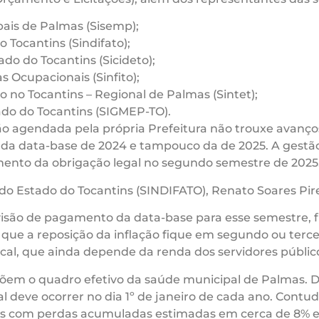
pais de Palmas (Sisemp);
 Tocantins (Sindifato);
ado do Tocantins (Sicideto);
s Ocupacionais (Sinfito);
 no Tocantins – Regional de Palmas (Sintet);
ado do Tocantins (SIGMEP-TO).
ião agendada pela própria Prefeitura não trouxe avanç
da data-base de 2024 e tampouco da de 2025. A gestão 
ento da obrigação legal no segundo semestre de 2025
o Estado do Tocantins (SINDIFATO), Renato Soares Pires
visão de pagamento da data-base para esse semestre, f
l que a reposição da inflação fique em segundo ou terce
al, que ainda depende da renda dos servidores público
em o quadro efetivo da saúde municipal de Palmas. De
 deve ocorrer no dia 1º de janeiro de cada ano. Contud
ores com perdas acumuladas estimadas em cerca de 8% 