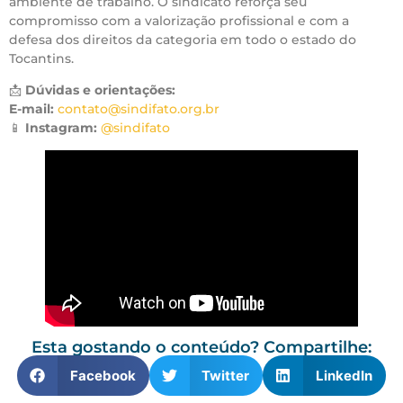
ambiente de trabalho. O sindicato reforça seu
compromisso com a valorização profissional e com a
defesa dos direitos da categoria em todo o estado do
Tocantins.
📩
Dúvidas e orientações:
E-mail:
contato@sindifato.org.br
📱
Instagram:
@sindifato
Esta gostando o conteúdo? Compartilhe:
Facebook
Twitter
LinkedIn