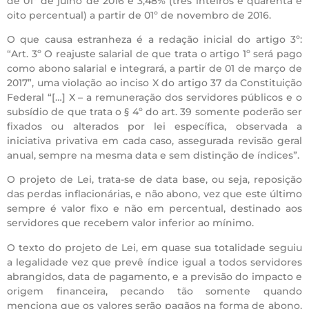
de 01º de julho de 2016 e 3,48% (três inteiros e quarenta e
oito percentual) a partir de 01º de novembro de 2016.
O que causa estranheza é a redação inicial do artigo 3º:
“Art. 3º O reajuste salarial de que trata o artigo 1º será pago
como abono salarial e integrará, a partir de 01 de março de
2017”, uma violação ao inciso X do artigo 37 da Constituição
Federal “[…] X – a remuneração dos servidores públicos e o
subsídio de que trata o § 4º do art. 39 somente poderão ser
fixados ou alterados por lei específica, observada a
iniciativa privativa em cada caso, assegurada revisão geral
anual, sempre na mesma data e sem distinção de índices”.
O projeto de Lei, trata-se de data base, ou seja, reposição
das perdas inflacionárias, e não abono, vez que este último
sempre é valor fixo e não em percentual, destinado aos
servidores que recebem valor inferior ao mínimo.
O texto do projeto de Lei, em quase sua totalidade seguiu
a legalidade vez que prevê índice igual a todos servidores
abrangidos, data de pagamento, e a previsão do impacto e
origem financeira, pecando tão somente quando
menciona que os valores serão pagãos na forma de abono,