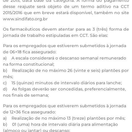
de 2015, data base da categoria. A forma do pagamento
desse reajuste será objeto de um termo aditivo na CCT
2015/2016 que em breve estará disponível, também no site
www.sindifato.org.br
Os farmacêuticos devem atentar para as 3 (três) forma de
jornada de trabalho estipuladas em CCT. São elas:
Para os empregados que estiverem submetidos à jornada
de 06×18 fica assegurado:
a) A escala considerará o descanso semanal remunerado
na forma constitucional;
b) Realização de no máximo 26 (vinte e seis) plantões por
mês;
c) 15 (quinze) minutos de intervalo diários para lanche;
d) As folgas deverão ser concedidas, preferencialmente,
nos finais de semana;
Para os empregados que estiverem submetidos à jornada
de 12×36 fica assegurado:
a) Realização de no máximo 13 (treze) plantões por mês;
b) 01 (uma) hora de intervalo diária para alimentação
(almoço ou jantar) ou descanso;