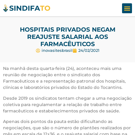
Assesso
Fale
HOSPITAIS PRIVADOS NEGAM
REAJUSTE SALARIAL AOS
FARMACÊUTICOS
inovasitesbrasil
24/02/2021
Na manhã desta quarta-feira (24), aconteceu mais uma
reunião de negociação entre o sindicato dos
Farmacêuticos e a representação patronal dos hospitais,
clínicas e laboratórios privados do Estado do Tocantins.
Desde 2019 os sindicatos tentam chegar a uma negociação
coletiva para regulamentar a relação de trabalho entre
farmacêuticos e estabelecimentos privados de saúde.
Apenas dois pontos da pauta estão dificultando as
negociações, que são o número de plantões realizados por
mês em escala de 12×36, e o reajuste salarial com base na