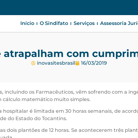
Início
O Sindifato
Serviços
Assessoria Jur
e atrapalham com cumprime
inovasitesbrasil
16/03/2019
, incluindo os Farmacêuticos, vêm sofrendo com a inger
m cálculo matemático muito simples.
ea hospitalar é limitada em 30 horas semanais, de acord
úde do Estado do Tocantins.
is plantões de 12 horas. Se acontecerem três plantões
tuada.