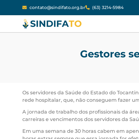
contato@sindifato.org.br
(63) 3214-5984
Gestores s
Os servidores da Saúde do Estado do Tocantins
rede hospitalar, que, não conseguem fazer u
A jornada de trabalho dos profissionais da ár
carreiras e vencimentos dos servidores da Sa
Em uma semana de 30 horas cabem em apenas do
horas extras sempre que essa jornada for efe