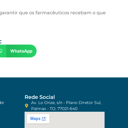
e garantir que os farmacêuticos recebam o que
:
WhatsApp
Rede Social
br
Av. Lo Onze, s/n - Plano Diretor Sul,
Palmas - TO, 77021-640