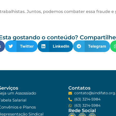
tos trabalhistas. Juntos, podemos combater essa fraude 
Esta gostando o conteúdo? Compartilhe
k
Twitter
LinkedIn
Telegram
Serviços
Contatos
Seja um Assossiado
contato@sindifato.org.
(63) 3214-5984
Tabela Salarial
(63) 3214-5984
Convênios e Planos
Rede Social
Representação Sindical