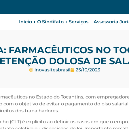
Início
O Sindifato
Serviços
Assessoria Jur
: FARMACÊUTICOS NO TO
RETENÇÃO DOLOSA DE SAL
inovasitesbrasil
25/10/2023
armacêuticos no Estado do Tocantins, com empregadore
om o objetivo de evitar o pagamento do piso salarial da
reitos dos trabalhadores.
alho (CLT) é explícito ao definir os casos em que o emp
trato coletivo ou disposições de lei. Importante ressal