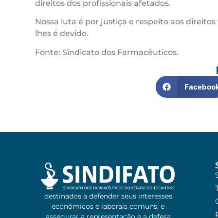
direitos dos profissionais afetados.
Nossa luta é por justiça e respeito aos direi
lhes é devido.
Fonte: Sindicato dos Farmacêuticos.
Faceboo
destinados a defender seus interesses
econômicos e laborais comuns, e
assegurar a representação e a defesa