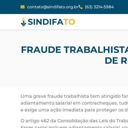
contato@sindifato.org.br
(63) 3214-5984
FRAUDE TRABALHISTA
DE 
Uma grave fraude trabalhista tem atingido f
adiantamento salarial em contracheques, tudo c
e exige uma ação imediata para proteger os di
O artigo 462 da Consolidação das Leis do Trab
Esses casos incluem adiantamento salarial, con