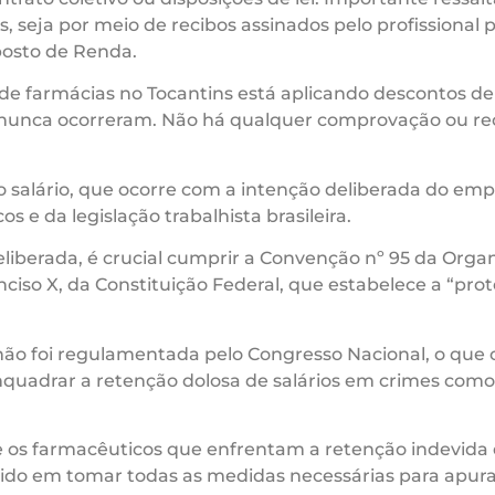
 seja por meio de recibos assinados pelo profissional 
posto de Renda.
e farmácias no Tocantins está aplicando descontos de
nunca ocorreram. Não há qualquer comprovação ou rec
o salário, que ocorre com a intenção deliberada do em
s e da legislação trabalhista brasileira.
eliberada, é crucial cumprir a Convenção nº 95 da Organ
nciso X, da Constituição Federal, que estabelece a “prot
não foi regulamentada pelo Congresso Nacional, o que c
quadrar a retenção dolosa de salários em crimes como 
os farmacêuticos que enfrentam a retenção indevida d
do em tomar todas as medidas necessárias para apurar 