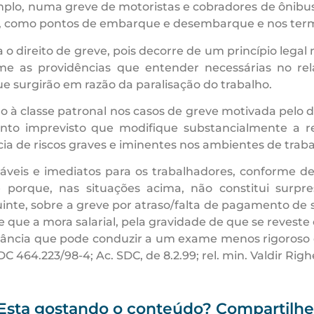
plo, numa greve de motoristas e cobradores de ônibus
s, como pontos de embarque e desembarque e nos termi
o direito de greve, pois decorre de um princípio legal
me as providências que entender necessárias no r
e surgirão em razão da paralisação do trabalho.
ção à classe patronal nos casos de greve motivada pelo
to imprevisto que modifique substancialmente a rel
ia de riscos graves e iminentes nos ambientes de traba
aráveis e imediatos para os trabalhadores, conforme dec
e porque, nas situações acima, não constitui sur
nte, sobre a greve por atraso/falta de pagamento de sal
e que a mora salarial, pela gravidade de que se revest
evância que pode conduzir a um exame menos rigoroso 
464.223/98-4; Ac. SDC, de 8.2.99; rel. min. Valdir Righe
Esta gostando o conteúdo? Compartilhe