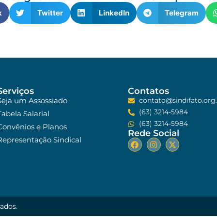
k
Twitter
LinkedIn
Telegram
Serviços
Contatos
Seja um Assossiado
contato@sindifato.org.
(63) 3214-5984
Tabela Salarial
(63) 3214-5984
Convênios e Planos
Rede Social
Representação Sindical
vados.