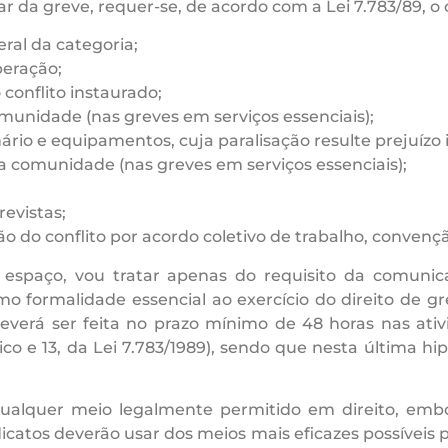
lar da greve, requer-se, de acordo com a Lei 7.783/89, 
ral da categoria;
eração;
conflito instaurado;
munidade (nas greves em serviços essenciais);
 e equipamentos, cuja paralisação resulte prejuízo i
a comunidade (nas greves em serviços essenciais);
revistas;
ão do conflito por acordo coletivo de trabalho, convenç
e espaço, vou tratar apenas do requisito da comunic
como formalidade essencial ao exercício do direito de
erá ser feita no prazo mínimo de 48 horas nas ativi
único e 13, da Lei 7.783/1989), sendo que nesta última
ualquer meio legalmente permitido em direito, embor
dicatos deverão usar dos meios mais eficazes possíveis