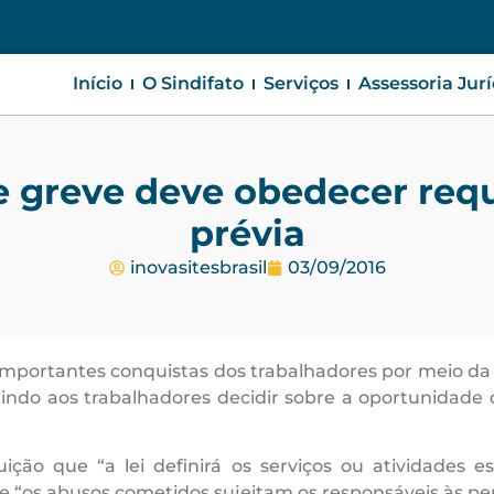
Início
O Sindifato
Serviços
Assessoria Jur
de greve deve obedecer re
prévia
inovasitesbrasil
03/09/2016
 importantes conquistas dos trabalhadores por meio da 
tindo aos trabalhadores decidir sobre a oportunidade
uição que “a lei definirá os serviços ou atividades 
 “os abusos cometidos sujeitam os responsáveis às pena