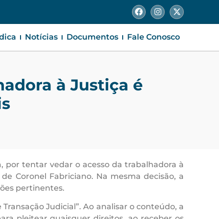
ídica
Notícias
Documentos
Fale Conosco
adora à Justiça é
is
por tentar vedar o acesso da trabalhadora à
ho de Coronel Fabriciano. Na mesma decisão, a
ões pertinentes.
ransação Judicial”. Ao analisar o conteúdo, a
ra pleitear quaisquer direitos, ao receber os