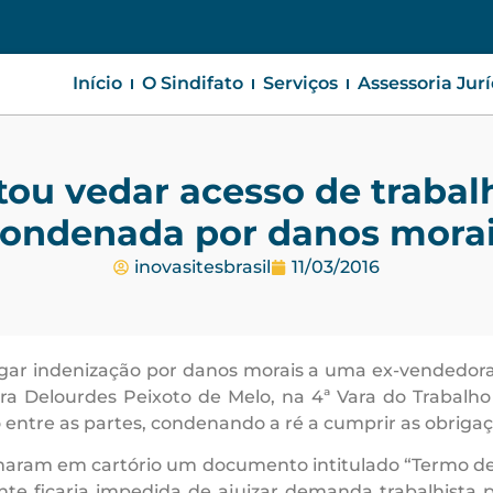
Início
O Sindifato
Serviços
Assessoria Jur
ou vedar acesso de trabalh
ondenada por danos mora
inovasitesbrasil
11/03/2016
ar indenização por danos morais a uma ex-vendedora, 
mara Delourdes Peixoto de Melo, na 4ª Vara do Trabal
ntre as partes, condenando a ré a cumprir as obrigaç
maram em cartório um documento intitulado “Termo de T
nte ficaria impedida de ajuizar demanda trabalhista pa