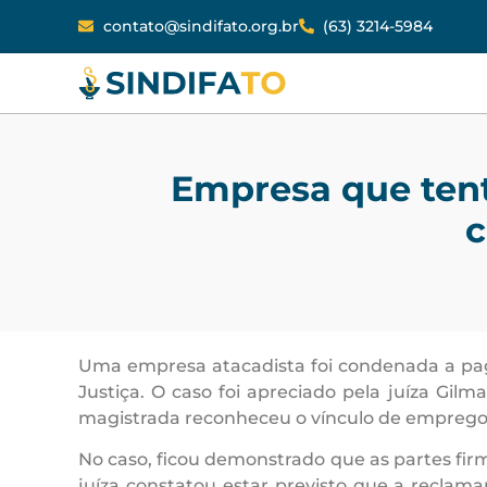
contato@sindifato.org.br
(63) 3214-5984
Empresa que tent
c
Uma empresa atacadista foi condenada a pag
Justiça. O caso foi apreciado pela juíza Gil
magistrada reconheceu o vínculo de emprego e
No caso, ficou demonstrado que as partes fir
juíza constatou estar previsto que a reclama