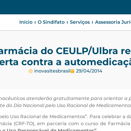
Início
O Sindifato
Serviços
Assessoria Jur
armácia do CEULP/Ulbra re
lerta contra a automedicaç
inovasitesbrasil
29/04/2014
macêuticos atenderão gratuitamente para orientar a p
e do Dia Nacional pelo Uso Racional de Medicamentos
pelo Uso Racional de Medicamentos”. Para celebrar a d
mácia (CRF-TO), em parceria com o curso de Farmác
e o Uso Responsável de Medicamentos”.