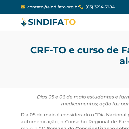
contato@sindifato.org.br
(63) 3214-5984
CRF-TO e curso de F
a
Dias 05 e 06 de maio estudantes e far
medicamentos; ação faz part
Dia 05 de maio é considerado o “Dia Nacional 
automedicação, o Conselho Regional de Far
maio, a
“1ª Semana de Conscientização sobr