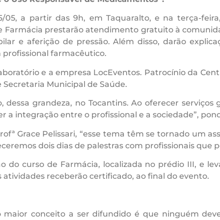
/05, a partir das 9h, em Taquaralto, e na terça-feira
 Farmácia prestarão atendimento gratuito à comunidad
pilar e aferição de pressão. Além disso, darão expli
ofissional farmacêutico.
aboratório e a empresa LocEventos. Patrocínio da Cent
e Secretaria Municipal de Saúde.
, dessa grandeza, no Tocantins. Ao oferecer serviços g
 a integração entre o profissional e a sociedade”, po
ofª Grace Pelissari, “esse tema têm se tornado um ass
ceremos dois dias de palestras com profissionais que p
 do curso de Farmácia, localizada no prédio III, e lev
tividades receberão certificado, ao final do evento.
 o maior conceito a ser difundido é que ninguém d