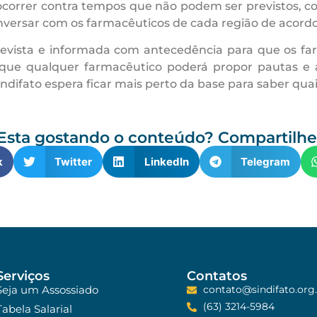
ocorrer contra tempos que não podem ser previstos, co
onversar com os farmacêuticos de cada região de acordo
á revista e informada com antecedência para que os 
 que qualquer farmacêutico poderá propor pautas e a
indifato espera ficar mais perto da base para saber quai
Esta gostando o conteúdo? Compartilhe
k
Twitter
LinkedIn
Telegram
Serviços
Contatos
Seja um Assossiado
contato@sindifato.org.
(63) 3214-5984
Tabela Salarial