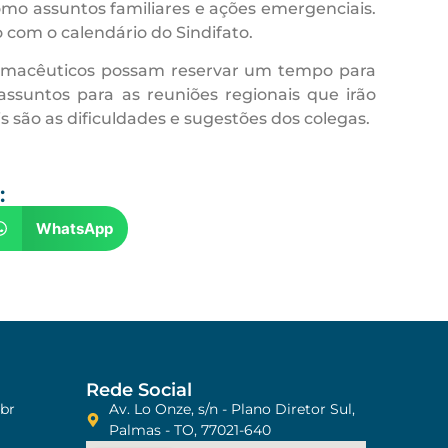
mo assuntos familiares e ações emergenciais.
 com o calendário do Sindifato.
farmacêuticos possam reservar um tempo para
ssuntos para as reuniões regionais que irão
s são as dificuldades e sugestões dos colegas.
:
WhatsApp
Rede Social
br
Av. Lo Onze, s/n - Plano Diretor Sul,
Palmas - TO, 77021-640